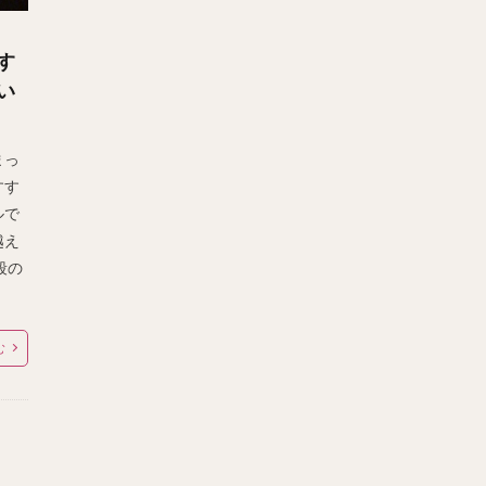
す
い
まっ
すす
ルで
越え
段の
む