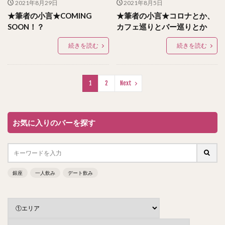
2021年8月29日
2021年8月5日
★筆者の小言★COMING
★筆者の小言★コロナとか、
SOON！？
カフェ巡りとバー巡りとか
続きを読む
続きを読む
1
2
Next
お気に入りのバーを探す
銀座
一人飲み
デート飲み