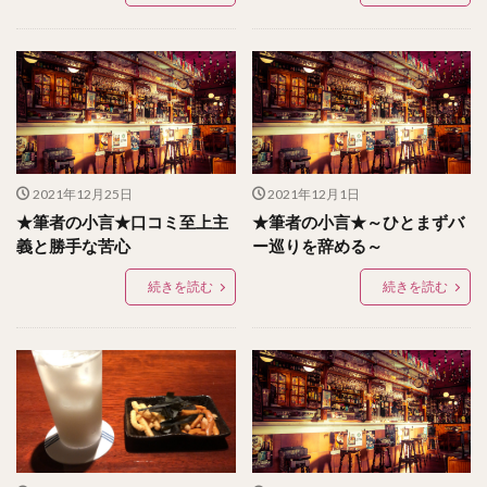
2021年12月25日
2021年12月1日
★筆者の小言★口コミ至上主
★筆者の小言★～ひとまずバ
義と勝手な苦心
ー巡りを辞める～
続きを読む
続きを読む