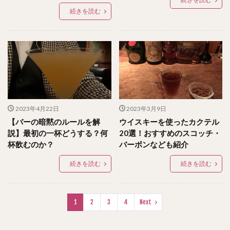
続きを読む
2023年4月22日
2023年3月9日
【バーの暗黙のルールを解
ウイスキーを使ったカクテル
説】最初の一杯どうする？何
20選！おすすめのスコッチ・
杯飲むのか？
バーボンなども紹介
続きを読む
続きを読む
1
2
3
4
Next