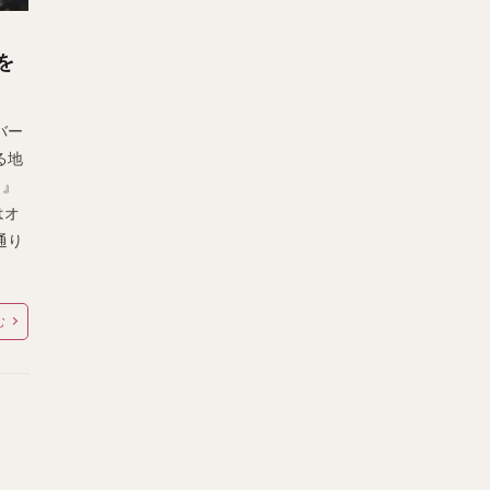
を
バー
る地
！』
はオ
通り
む