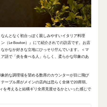
、なんとなく初台っぽく親しみやすいイタリア料理
（Le Bouton）』にて紹介されての訪店です。お店
うなかなか好きな立地にひっそり佇んでいます。＜マ
リア語で「炎を食べる人」らしく、柔らかな印象のあ
。
印象的な調理場を望める数席のカウンターが目に飛び
テーブル席がメインの店内は恐らく全体で20席弱、
ティを考えると結構ギリ全席見渡せるかといった感じで