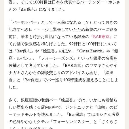
香』、そして100軒目は日本を代表するバーテンダー・ホシさ
んの『Bar保志』になりました。
「バーホッパー」として一人前になれる（？）とっておきの
記念すべき日・・・少し緊張していたため新規のバーに巡る
前に、筆者も時折お世話になっている銀座の
『BAR東京』
に
てお酒で緊張感を和らげました。99軒目と100軒目について
は『Bar保志』や『絵里香』のほか、『Ginza Zenith』や『銀
座・ルパン』、『フォーシーズンズ』といった銀座の名店を
候補として考えていました。『BAR東京』のヤマキさんやイ
ナガキさんからの雑談交じりのアドバイスもあり、『絵里
香』と『Bar保志』でバー巡り100軒達成を迎えることにしま
した。
さて、銀座屈指の老舗バー『絵里香』では、いかにも老舗ら
しい歴史を感じる店内の中で、ジントニックと『山崎』のピ
ーテッドモルトを嗜みました。『Bar保志』ではホシさん考案
の色鮮やかなカクテル「フォーリングスター」と「さくらさ
くら」をいただきました。