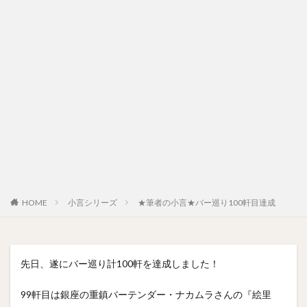
HOME
小言シリーズ
★筆者の小言★バー巡り100軒目達成
先日、遂にバー巡り計100軒を達成しました！
99軒目は銀座の重鎮バーテンダー・ナカムラさんの『絵里