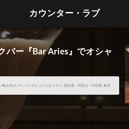
カウンター・ラブ
ー『Bar Aries』でオシャ
シ飲み向けバー
,
バーデビューにおススメ
,
恵比寿・代官山・中目黒
,
東京