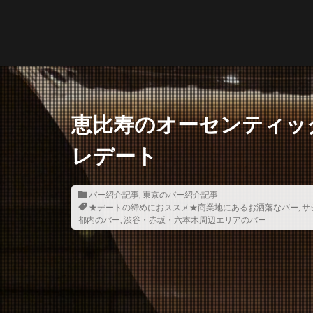
恵比寿のオーセンティックバ
レデート
バー紹介記事
,
東京のバー紹介記事
★デートの締めにおススメ★商業地にあるお洒落なバー
,
サ
都内のバー
,
渋谷・赤坂・六本木周辺エリアのバー