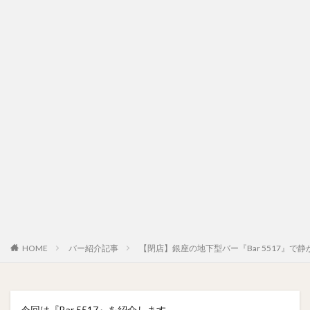
HOME
バー紹介記事
【閉店】銀座の地下型バー『Bar 5517』で
今回は『Bar 5517』を紹介します。