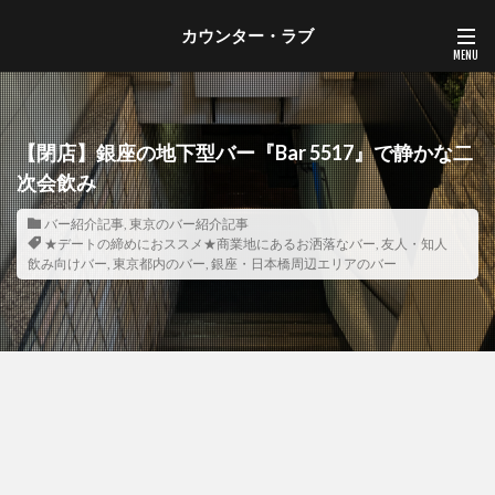
カウンター・ラブ
【閉店】銀座の地下型バー『Bar 5517』で静かな二
次会飲み
バー紹介記事
,
東京のバー紹介記事
★デートの締めにおススメ★商業地にあるお洒落なバー
,
友人・知人
飲み向けバー
,
東京都内のバー
,
銀座・日本橋周辺エリアのバー