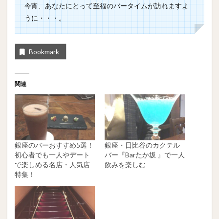
今宵、あなたにとって至福のバータイムが訪れますよ
うに・・・。
Bookmark
関連
銀座のバーおすすめ5選！
銀座・日比谷のカクテル
初心者でも一人やデート
バー『Barたか坂 』で一人
で楽しめる名店・人気店
飲みを楽しむ
特集！