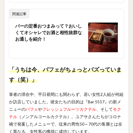
関連記事
バーの定番おつまみって？おいし
くてオシャレでお酒と相性抜群な
お通しを紹介！
「うちは今、パフェがちょっとバズっていま
す（笑）」
筆者の滞在中、平日昼間にも関わらず、若い女性2人組が何組
か訪店していました。彼女たちの目的は『Bar 5517』の新メ
ニューの
パフェ
や
フレッシュフルーツカクテル
、そして
モク
テル
（ノンアルコールカクテル）。ユアサさんたちがコロナ
禍で発案したメニューで、従来の男性50～70代の客層とは全
く異なる、女性客の獲得に成功しています。