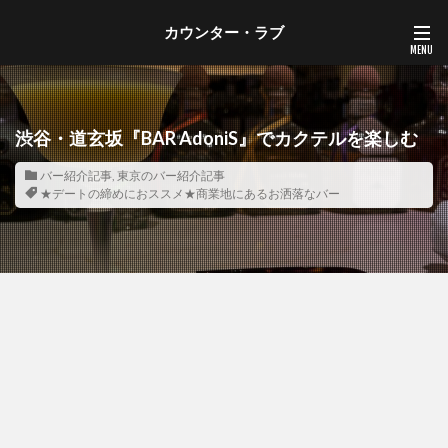
カウンター・ラブ
渋谷・道玄坂『BAR AdoniS』でカクテルを楽しむ
バー紹介記事
,
東京のバー紹介記事
★デートの締めにおススメ★商業地にあるお洒落なバー