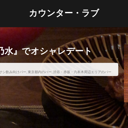
カウンター・ラブ
乃水』でオシャレデート
サシ飲み向けバー
,
東京都内のバー
,
渋谷・赤坂・六本木周辺エリアのバー