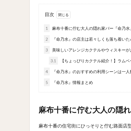
目次
1
麻布十番に佇む大人の隠れ家バー『命乃水
2
『命乃水』の店主は若々しくも落ち着いた
3
美味しいアレンジカクテルやウィスキーが
3.1
【ちょっぴりカクテル紹介！】ラムベ
4
『命乃水』のおすすめの利用シーンは一人
5
『命乃水』情報まとめ
麻布十番に佇む大人の隠れ
麻布十番の住宅街にひっそりと佇む路面店