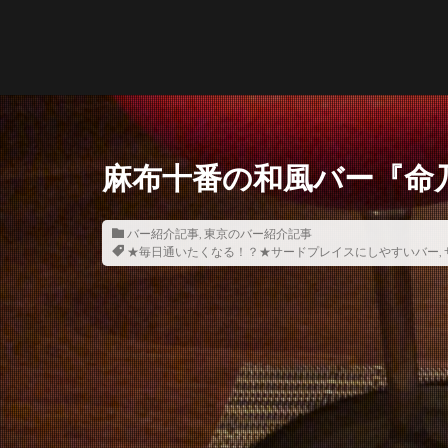
麻布十番の和風バー『命
バー紹介記事
,
東京のバー紹介記事
★毎日通いたくなる！？★サードプレイスにしやすいバー
,