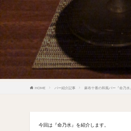
HOME
バー紹介記事
麻布十番の和風バー『命乃水
今回は『命乃水』を紹介します。