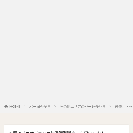
HOME
バー紹介記事
その他エリアのバー紹介記事
神奈川・横
今回は『カサブランカ片野酒類販売』を紹介します。