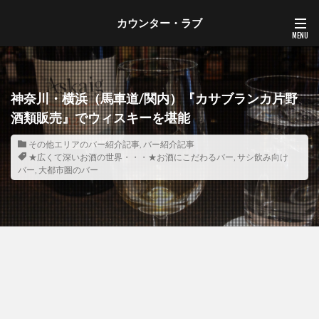
カウンター・ラブ
神奈川・横浜（馬車道/関内）『カサブランカ片野
酒類販売』でウィスキーを堪能
その他エリアのバー紹介記事
,
バー紹介記事
★広くて深いお酒の世界・・・★お酒にこだわるバー
,
サシ飲み向け
バー
,
大都市圏のバー