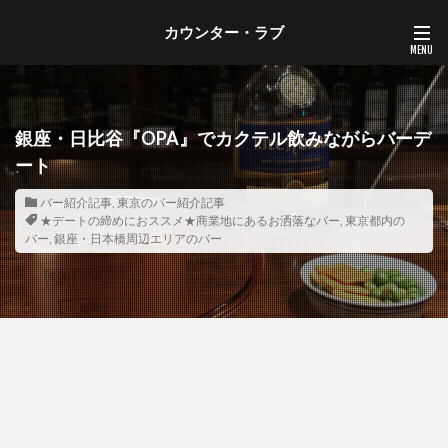
カウンター・ラブ
銀座・日比谷『OPA』でカクテル飲みながらバーデ
ート
バー紹介記事
,
東京のバー紹介記事
★デートの締めにおススメ★商業地にあるお洒落なバー
,
東京都内の
バー
,
銀座・日本橋周辺エリアのバー