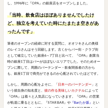
し、1996年に『OPA』の銀座店をオープンしました。
「当時、飲食店はほぼありませんでしたけ
ど、独立を考えていた時にたまたま空きがあ
ったんです」
筆者のオープンの経緯に対する質問に、オオツキさんの奥様
のレイコさんはそう回顧します。古くからバー街・クラブ街
として確立していた銀座6～7丁目と比べて、『OPA』創業当
時の銀座1丁目はバーがほぼないエリアでした。そのためオー
プンに際して、周囲のバーテンダー・飲食関係者の方から
も、銀座1丁目で商売ができるのか心配されていたほどです。
しかし、周囲の心配をよそに、「
日本一のバーテンダー
」と
いう彼自身の知名度と、
彼の作る美味しいカクテル
によって
『OPA』は着々と人気店になっていきます。『OPA』の営業
が軌道に乗るとともに、『STAR BAR』や
『Barたか坂』
とい