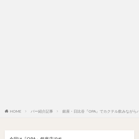
HOME
バー紹介記事
銀座・日比谷『OPA』でカクテル飲みながら
今回は『OPA』銀座店です。