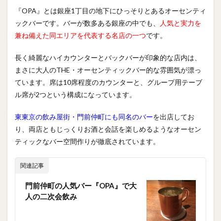
『OPA』とは銀座1丁目の地下にひっそりとあるオーセンティ
ックバーです。バーが数多ある銀座の中でも、
人気と実力を
兼ね備えた同エリアを代表する名店の一つ
です。
長く綺麗なハイカウンターとバックバーが印象的な店内は、
まさに大人のTHE・オーセンティックバー的な雰囲気が漂っ
ています。席は10席程度のカウンターと、グループ用テーブ
ル席が2つという構成になっています。
東東京の飲み屋街・門前仲町にも同名のバー
を出店してお
り、両店ともじっくりお酒と会話を楽しめるようなオーセン
ティックなバー空間作りが徹底されています。
関連記事
門前仲町の人気バー『OPA』で大
人の二次会飲み