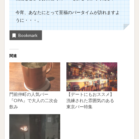
今宵、あなたにとって至福のバータイムが訪れますよ
うに・・・。
Bookmark
関連
門前仲町の人気バー
【デートにもおススメ】
『OPA』で大人の二次会
洗練された雰囲気のある
飲み
東京バー特集