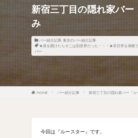
新宿三丁目の隠れ家バー
み
バー紹介記事
,
東京のバー紹介記事
★扉を開けたらそこは別世界だった・・・★非日常を体験
バー
HOME
バー紹介記事
新宿三丁目の隠れ家バー『ル
今回は『ルースター』です。