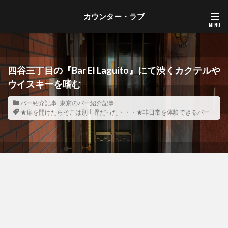
カウンター・ラブ
四谷三丁目の『Bar El Laguito』にて渋くカクテルや
ウイスキーを嗜む
バー紹介記事
,
東京のバー紹介記事
★扉を開けたらそこは別世界だった・・・★非日常を体験できるバー