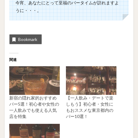
今宵、あなたにとって至福のバータイムが訪れますよ
うに・・・。
Bookmark
関連
新宿の隠れ家的おすすめ
【一人飲み・デートで楽
バー5選！初心者や女性の
しもう】初心者・女性に
一人飲みでも使える人気
もおススメな東京都内の
店を特集
バー10選！